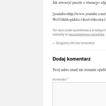
Jak stworzyć puzzle z własnego zd
[youtube=http://www.youtube.com
WoV0&hl=pl&fs=1&rel=0&color1
Ten wpis został opublikowany w kategori
zakładkę do
bezpośredniego odnośnika
.
←
Ściągamy pliki bez komputera
Dodaj komentarz
Twój adres email nie zostanie opub
Komentarz
*