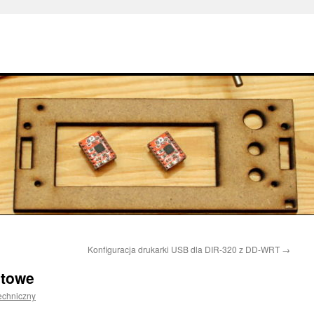
Konfiguracja drukarki USB dla DIR-320 z DD-WRT
→
etowe
echniczny