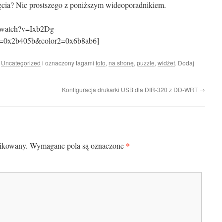
jęcia? Nic prostszego z poniższym wideoporadnikiem.
/watch?v=Ixb2Dg-
=0x2b405b&color2=0x6b8ab6]
i
Uncategorized
i oznaczony tagami
foto
,
na stronę
,
puzzle
,
widżet
. Dodaj
Konfiguracja drukarki USB dla DIR-320 z DD-WRT
→
*
likowany.
Wymagane pola są oznaczone