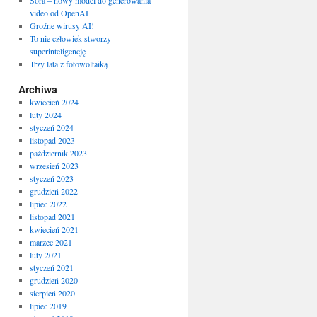
Sora – nowy model do generowania
video od OpenAI
Groźne wirusy AI!
To nie człowiek stworzy
superinteligencję
Trzy lata z fotowoltaiką
Archiwa
kwiecień 2024
luty 2024
styczeń 2024
listopad 2023
październik 2023
wrzesień 2023
styczeń 2023
grudzień 2022
lipiec 2022
listopad 2021
kwiecień 2021
marzec 2021
luty 2021
styczeń 2021
grudzień 2020
sierpień 2020
lipiec 2019