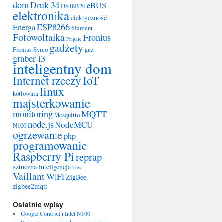
dom
Druk 3d
eBUS
DS18B20
elektronika
elektyczność
ESP8266
Energa
filament
Fotowoltaika
Fronius
Frigate
gadżety
Fronius Symo
gaz
graber i3
inteligentny dom
IoT
Internet rzeczy
linux
kotłownia
majsterkowanie
monitoring
MQTT
Mosquitto
node.js
NodeMCU
N100
ogrzewanie
php
programowanie
Raspberry Pi
reprap
sztuczna inteligencja
Tuya
Vaillant
WiFi
ZigBee
zigbee2mqtt
Ostatnie wpisy
Google Coral AI i Intel N100