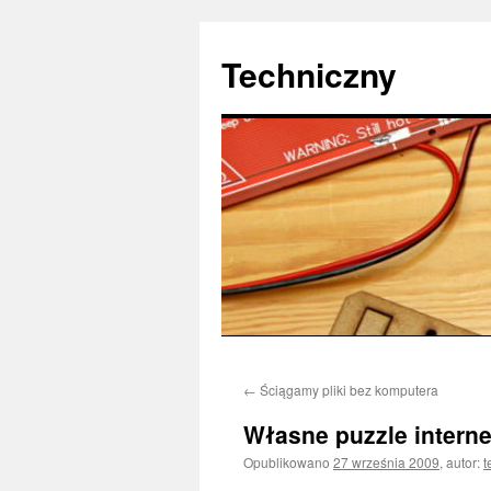
Techniczny
Przejdź
←
Ściągamy pliki bez komputera
do
Własne puzzle intern
treści
Opublikowano
27 września 2009
,
autor:
t