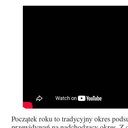
Początek roku to tradycyjny okres pod
przewidywań na nadchodzący okres. Z 