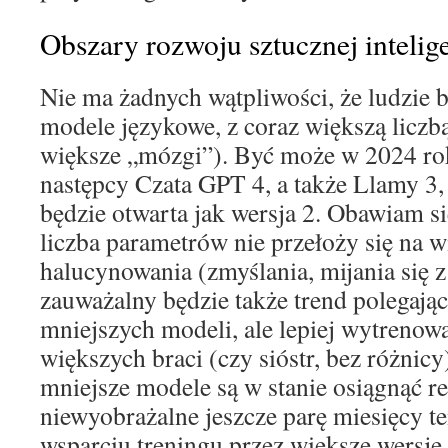
Obszary rozwoju sztucznej intelige
Nie ma żadnych wątpliwości, że ludzie 
modele językowe, z coraz większą liczb
większe „mózgi”). Być może w 2024 ro
następcy Czata GPT 4, a także Llamy 3,
będzie otwarta jak wersja 2. Obawiam si
liczba parametrów nie przełoży się na 
halucynowania (zmyślania, mijania się 
zauważalny będzie także trend polegają
mniejszych modeli, ale lepiej wytrenow
większych braci (czy sióstr, bez różnicy)
mniejsze modele są w stanie osiągnąć re
niewyobrażalne jeszcze parę miesięcy te
wsparciu treningu przez większe wersje