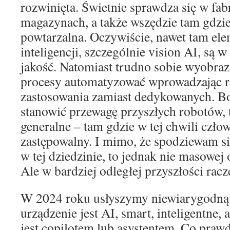
rozwinięta. Świetnie sprawdza się w fa
magazynach, a także wszędzie tam gdzie
powtarzalna. Oczywiście, nawet tam ele
inteligencji, szczególnie vision AI, są 
jakość. Natomiast trudno sobie wyobrazi
procesy automatyzować wprowadzając r
zastosowania zamiast dedykowanych. Bo
stanowić przewagę przyszłych robotów, 
generalne – tam gdzie w tej chwili człow
zastępowalny. I mimo, że spodziewam s
w tej dziedzinie, to jednak nie masowej 
Ale w bardziej odległej przyszłości racze
W 2024 roku usłyszymy niewiarygodną li
urządzenie jest AI, smart, inteligentne,
jest copilotem lub asystentem. Co prawd