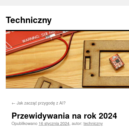
Techniczny
Przejdź
←
Jak zacząć przygodę z AI?
do
Przewidywania na rok 2024
treści
Opublikowano
16 stycznia 2024
,
autor:
techniczny