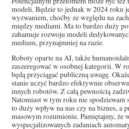
Potencjalnym przełomem może być też 
modeli. Będzie to jednak w 2024 roku 
wyzwaniem, choćby ze względu na zac
między mediami. Ma to bardzo duży pote
zahamuje rozwoju modeli dedykowanyc
medium, przynajmniej na razie.
Roboty oparte na AI, także humanoidaln
zaszeregować w osobnej kategorii. W 
będą przyciągać publiczną uwagę. Okaże 
stanie uczyć bardzo efektywnie obserwuj
innych robotów. Z całą pewnością zadziw
Natomiast w tym roku nie spodziewam si
to duży wpływ na nas czy na biznes, a 
masowym rozumieniu. Pamiętajmy, że 
wyspecjalizowanych zadaniach automatyz