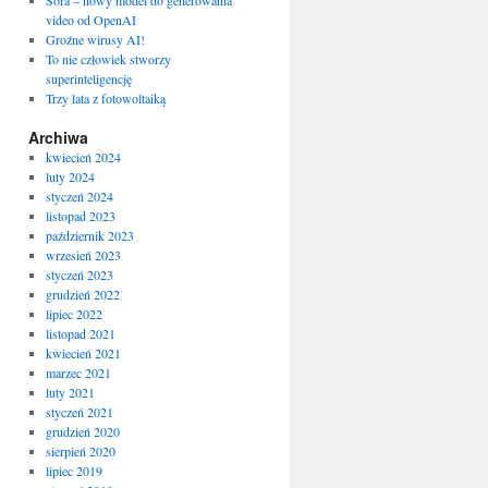
Sora – nowy model do generowania
video od OpenAI
Groźne wirusy AI!
To nie człowiek stworzy
superinteligencję
Trzy lata z fotowoltaiką
Archiwa
kwiecień 2024
luty 2024
styczeń 2024
listopad 2023
październik 2023
wrzesień 2023
styczeń 2023
grudzień 2022
lipiec 2022
listopad 2021
kwiecień 2021
marzec 2021
luty 2021
styczeń 2021
grudzień 2020
sierpień 2020
lipiec 2019