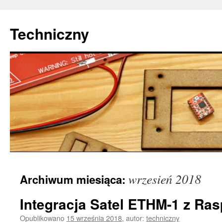
Techniczny
Przejdź
wrzesień 2018
Archiwum miesiąca:
do
treści
Integracja Satel ETHM-1 z Ras
Opublikowano
15 września 2018
,
autor:
techniczny