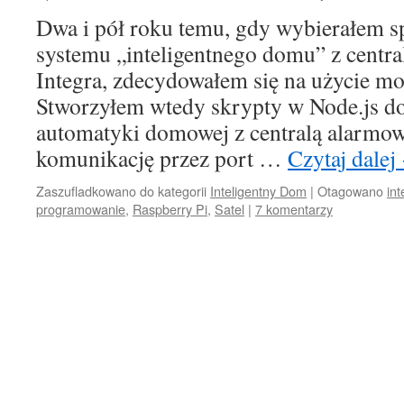
Dwa i pół roku temu, gdy wybierałem sp
systemu „inteligentnego domu” z centra
Integra, zdecydowałem się na użycie m
Stworzyłem wtedy skrypty w Node.js do
automatyki domowej z centralą alarmo
komunikację przez port …
Czytaj dalej
Zaszufladkowano do kategorii
Inteligentny Dom
|
Otagowano
in
programowanie
,
Raspberry Pi
,
Satel
|
7 komentarzy