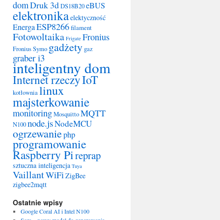
dom
Druk 3d
eBUS
DS18B20
elektronika
elektyczność
ESP8266
Energa
filament
Fotowoltaika
Fronius
Frigate
gadżety
Fronius Symo
gaz
graber i3
inteligentny dom
IoT
Internet rzeczy
linux
kotłownia
majsterkowanie
monitoring
MQTT
Mosquitto
node.js
NodeMCU
N100
ogrzewanie
php
programowanie
Raspberry Pi
reprap
sztuczna inteligencja
Tuya
Vaillant
WiFi
ZigBee
zigbee2mqtt
Ostatnie wpisy
Google Coral AI i Intel N100