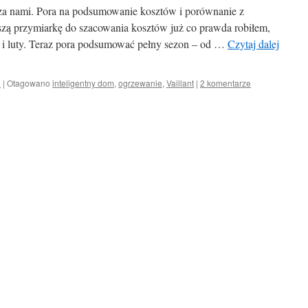
za nami. Pora na podsumowanie kosztów i porównanie z
zą przymiarkę do szacowania kosztów już co prawda robiłem,
ń i luty. Teraz pora podsumować pełny sezon – od …
Czytaj dalej
é
|
Otagowano
inteligentny dom
,
ogrzewanie
,
Vaillant
|
2 komentarze