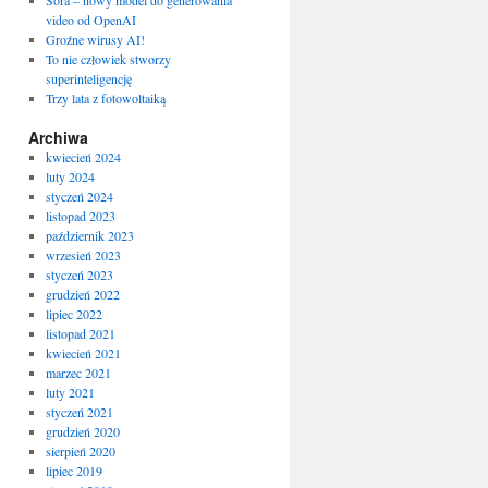
Sora – nowy model do generowania
video od OpenAI
Groźne wirusy AI!
To nie człowiek stworzy
superinteligencję
Trzy lata z fotowoltaiką
Archiwa
kwiecień 2024
luty 2024
styczeń 2024
listopad 2023
październik 2023
wrzesień 2023
styczeń 2023
grudzień 2022
lipiec 2022
listopad 2021
kwiecień 2021
marzec 2021
luty 2021
styczeń 2021
grudzień 2020
sierpień 2020
lipiec 2019