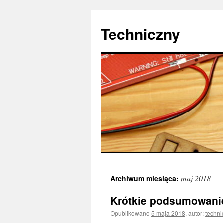
Techniczny
Przejdź
maj 2018
Archiwum miesiąca:
do
Krótkie podsumowani
treści
Opublikowano
5 maja 2018
,
autor:
techni