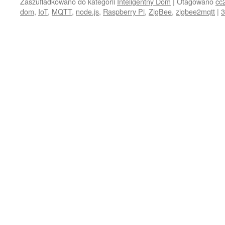
Zaszufladkowano do kategorii
Inteligentny Dom
|
Otagowano
cc
dom
,
IoT
,
MQTT
,
node.js
,
Raspberry Pi
,
ZigBee
,
zigbee2mqtt
|
3