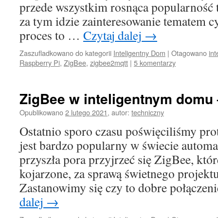
przede wszystkim rosnąca popularność t
za tym idzie zainteresowanie tematem c
proces to …
Czytaj dalej
→
Zaszufladkowano do kategorii
Inteligentny Dom
|
Otagowano
in
Raspberry Pi
,
ZigBee
,
zigbee2mqtt
|
5 komentarzy
ZigBee w inteligentnym domu 
Opublikowano
2 lutego 2021
,
autor:
techniczny
Ostatnio sporo czasu poświęciliśmy pr
jest bardzo popularny w świecie automa
przyszła pora przyjrzeć się ZigBee, które
kojarzone, za sprawą świetnego proje
Zastanowimy się czy to dobre połączen
dalej
→