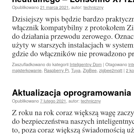
Opublikowano
21 marca 2021
,
autor:
techniczny
Dzisiejszy wpis będzie bardzo praktyc
włącznik kompatybilny z protokołem Z
do działania przewodu zerowego. Oznacz
użyty w starszych instalacjach w syst
gdzie do włączników nie prowadzono p
Zaszufladkowano do kategorii
Inteligentny Dom
|
Otagowano
in
majsterkowanie
,
Raspberry Pi
,
Tuya
,
ZigBee
,
zigbee2mqtt
|
2 k
Aktualizacja oprogramowania
Opublikowano
7 lutego 2021
,
autor:
techniczny
Z roku na rok coraz większą wagę zac
do bezpieczeństwa naszych inteligent
to, poza coraz większą świadomością 