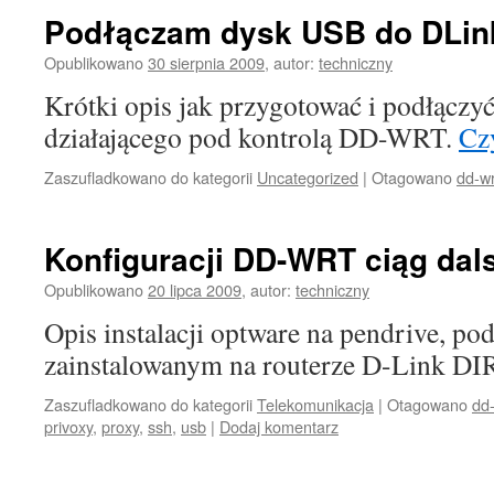
Podłączam dysk USB do DLin
Opublikowano
30 sierpnia 2009
,
autor:
techniczny
Krótki opis jak przygotować i podłączy
działającego pod kontrolą DD-WRT.
Czy
Zaszufladkowano do kategorii
Uncategorized
|
Otagowano
dd-wr
Konfiguracji DD-WRT ciąg dal
Opublikowano
20 lipca 2009
,
autor:
techniczny
Opis instalacji optware na pendrive,
zainstalowanym na routerze D-Link DI
Zaszufladkowano do kategorii
Telekomunikacja
|
Otagowano
dd-
privoxy
,
proxy
,
ssh
,
usb
|
Dodaj komentarz