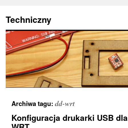
Techniczny
Przejdź
dd-wrt
Archiwa tagu:
do
treści
Konfiguracja drukarki USB dla
WRT