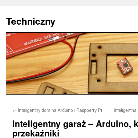
Techniczny
Przejdź
←
Inteligentny dom na Arduino i Raspberry Pi
Inteligentn
do
Inteligentny garaż – Arduino, k
treści
przekaźniki