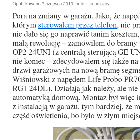
Opublikowano
7 czerwca 2013
,
autor:
techniczny
Pora na zmiany w garażu. Jako, że nap
którym
sterowałem przez telefon
, nie p
nie dało się go naprawić tanim kosztem
małą rewolucję – zamówiłem do bramy 
OP2 24UNI (z centralą sterującą GE U
nie koniec – zdecydowałem się także n
drzwi garażowych na nową bramę segm
Wiśniowski z napędem Life Probo PR70
RG1 24DL). Działają jak należy, ale nie
automatyką domową. Montaż był więc i
z instalacją w garażu, tym bardziej, ż
część oświetlenia, bo było w złym miejs