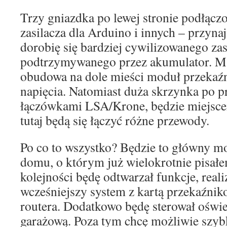
Trzy gniazdka po lewej stronie podłączo
zasilacza dla Arduino i innych – przyna
dorobię się bardziej cywilizowanego za
podtrzymywanego przez akumulator. M
obudowa na dole mieści moduł przekaźn
napięcia. Natomiast duża skrzynka po pr
łączówkami LSA/Krone, będzie miejsce
tutaj będą się łączyć różne przewody.
Po co to wszystko? Będzie to główny mo
domu, o którym już wielokrotnie pisał
kolejności będę odtwarzał funkcje, real
wcześniejszy system z kartą przekaźni
routera. Dodatkowo będę sterował oświe
garażową. Poza tym chcę możliwie szyb