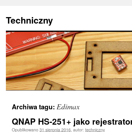
Techniczny
Przejdź
Edimax
Archiwa tagu:
do
treści
QNAP HS-251+ jako rejestrato
Opublikowano
31 sierpnia 2016
,
autor:
techniczny