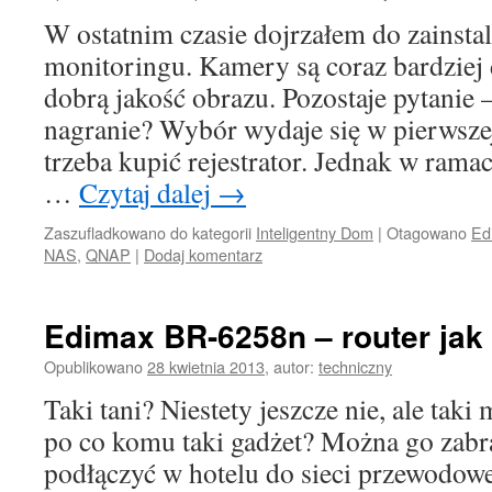
W ostatnim czasie dojrzałem do zainstal
monitoringu. Kamery są coraz bardziej 
dobrą jakość obrazu. Pozostaje pytanie
nagranie? Wybór wydaje się w pierwszej
trzeba kupić rejestrator. Jednak w rama
…
Czytaj dalej
→
Zaszufladkowano do kategorii
Inteligentny Dom
|
Otagowano
Ed
NAS
,
QNAP
|
Dodaj komentarz
Edimax BR-6258n – router jak
Opublikowano
28 kwietnia 2013
,
autor:
techniczny
Taki tani? Niestety jeszcze nie, ale taki 
po co komu taki gadżet? Można go zabr
podłączyć w hotelu do sieci przewodowej