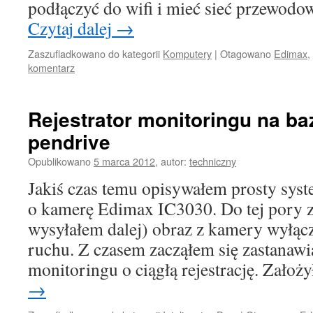
podłączyć do wifi i mieć sieć przewod
Czytaj dalej
→
Zaszufladkowano do kategorii
Komputery
|
Otagowano
Edimax
,
komentarz
Rejestrator monitoringu na baz
pendrive
Opublikowano
5 marca 2012
,
autor:
techniczny
Jakiś czas temu opisywałem prosty sys
o kamerę Edimax IC3030. Do tej pory 
wysyłałem dalej) obraz z kamery wyłąc
ruchu. Z czasem zacząłem się zastanawia
monitoringu o ciągłą rejestrację. Zało
→