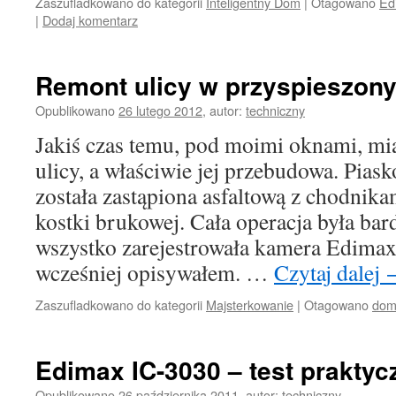
Zaszufladkowano do kategorii
Inteligentny Dom
|
Otagowano
Ed
|
Dodaj komentarz
Remont ulicy w przyspieszon
Opublikowano
26 lutego 2012
,
autor:
techniczny
Jakiś czas temu, pod moimi oknami, mi
ulicy, a właściwie jej przebudowa. Pias
została zastąpiona asfaltową z chodnika
kostki brukowej. Cała operacja była bar
wszystko zarejestrowała kamera Edimax
wcześniej opisywałem. …
Czytaj dalej
Zaszufladkowano do kategorii
Majsterkowanie
|
Otagowano
do
Edimax IC-3030 – test praktyc
Opublikowano
26 października 2011
,
autor:
techniczny